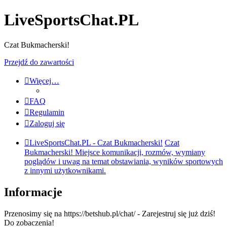
LiveSportsChat.PL
Czat Bukmacherski!
Przejdź do zawartości
Więcej…
FAQ
Regulamin
Zaloguj się
LiveSportsChat.PL - Czat Bukmacherski!
Czat
Bukmacherski! Miejsce komunikacji, rozmów, wymiany
poglądów i uwag na temat obstawiania, wyników sportowych
z innymi użytkownikami.
Informacje
Przenosimy się na https://betshub.pl/chat/ - Zarejestruj się już dziś!
Do zobaczenia!