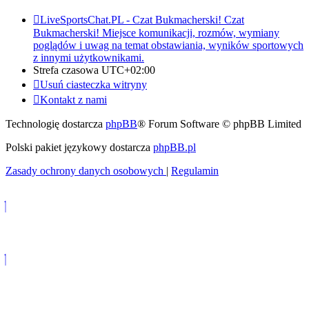
LiveSportsChat.PL - Czat Bukmacherski!
Czat
Bukmacherski! Miejsce komunikacji, rozmów, wymiany
poglądów i uwag na temat obstawiania, wyników sportowych
z innymi użytkownikami.
Strefa czasowa
UTC+02:00
Usuń ciasteczka witryny
Kontakt z nami
Technologię dostarcza
phpBB
® Forum Software © phpBB Limited
Polski pakiet językowy dostarcza
phpBB.pl
Zasady ochrony danych osobowych
|
Regulamin