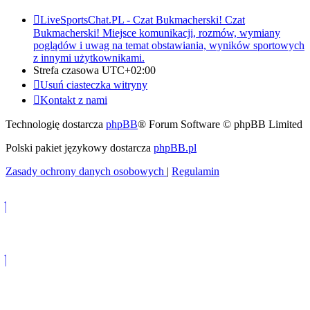
LiveSportsChat.PL - Czat Bukmacherski!
Czat
Bukmacherski! Miejsce komunikacji, rozmów, wymiany
poglądów i uwag na temat obstawiania, wyników sportowych
z innymi użytkownikami.
Strefa czasowa
UTC+02:00
Usuń ciasteczka witryny
Kontakt z nami
Technologię dostarcza
phpBB
® Forum Software © phpBB Limited
Polski pakiet językowy dostarcza
phpBB.pl
Zasady ochrony danych osobowych
|
Regulamin