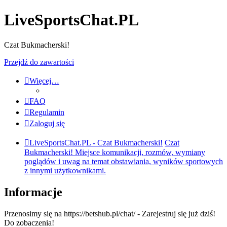
LiveSportsChat.PL
Czat Bukmacherski!
Przejdź do zawartości
Więcej…
FAQ
Regulamin
Zaloguj się
LiveSportsChat.PL - Czat Bukmacherski!
Czat
Bukmacherski! Miejsce komunikacji, rozmów, wymiany
poglądów i uwag na temat obstawiania, wyników sportowych
z innymi użytkownikami.
Informacje
Przenosimy się na https://betshub.pl/chat/ - Zarejestruj się już dziś!
Do zobaczenia!