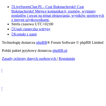
LiveSportsChat.PL - Czat Bukmacherski!
Czat
Bukmacherski! Miejsce komunikacji, rozmów, wymiany
poglądów i uwag na temat obstawiania, wyników sportowych
z innymi użytkownikami.
Strefa czasowa
UTC+02:00
Usuń ciasteczka witryny
Kontakt z nami
Technologię dostarcza
phpBB
® Forum Software © phpBB Limited
Polski pakiet językowy dostarcza
phpBB.pl
Zasady ochrony danych osobowych
|
Regulamin