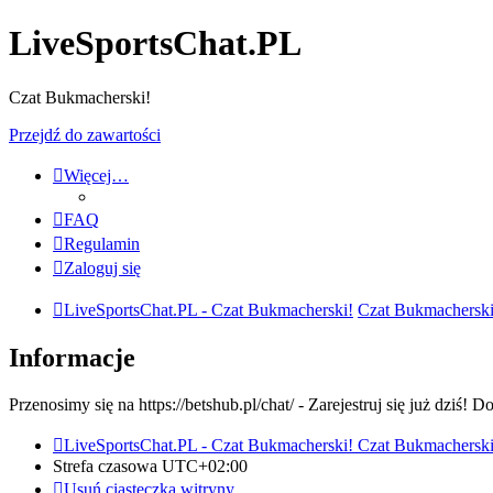
LiveSportsChat.PL
Czat Bukmacherski!
Przejdź do zawartości
Więcej…
FAQ
Regulamin
Zaloguj się
LiveSportsChat.PL - Czat Bukmacherski!
Czat Bukmacherski
Informacje
Przenosimy się na https://betshub.pl/chat/ - Zarejestruj się już dziś! 
LiveSportsChat.PL - Czat Bukmacherski!
Czat Bukmacherski
Strefa czasowa
UTC+02:00
Usuń ciasteczka witryny