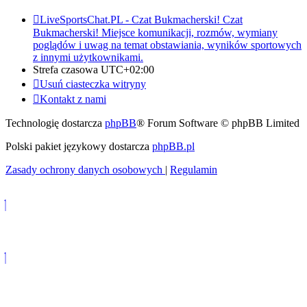
LiveSportsChat.PL - Czat Bukmacherski!
Czat
Bukmacherski! Miejsce komunikacji, rozmów, wymiany
poglądów i uwag na temat obstawiania, wyników sportowych
z innymi użytkownikami.
Strefa czasowa
UTC+02:00
Usuń ciasteczka witryny
Kontakt z nami
Technologię dostarcza
phpBB
® Forum Software © phpBB Limited
Polski pakiet językowy dostarcza
phpBB.pl
Zasady ochrony danych osobowych
|
Regulamin