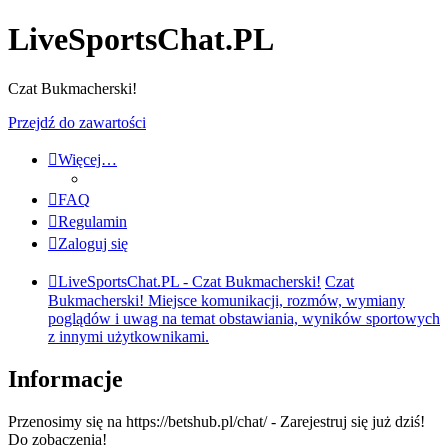
LiveSportsChat.PL
Czat Bukmacherski!
Przejdź do zawartości
Więcej…
FAQ
Regulamin
Zaloguj się
LiveSportsChat.PL - Czat Bukmacherski!
Czat
Bukmacherski! Miejsce komunikacji, rozmów, wymiany
poglądów i uwag na temat obstawiania, wyników sportowych
z innymi użytkownikami.
Informacje
Przenosimy się na https://betshub.pl/chat/ - Zarejestruj się już dziś!
Do zobaczenia!