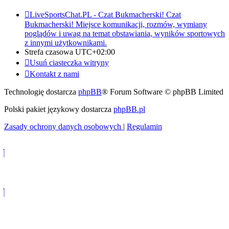
LiveSportsChat.PL - Czat Bukmacherski!
Czat
Bukmacherski! Miejsce komunikacji, rozmów, wymiany
poglądów i uwag na temat obstawiania, wyników sportowych
z innymi użytkownikami.
Strefa czasowa
UTC+02:00
Usuń ciasteczka witryny
Kontakt z nami
Technologię dostarcza
phpBB
® Forum Software © phpBB Limited
Polski pakiet językowy dostarcza
phpBB.pl
Zasady ochrony danych osobowych
|
Regulamin