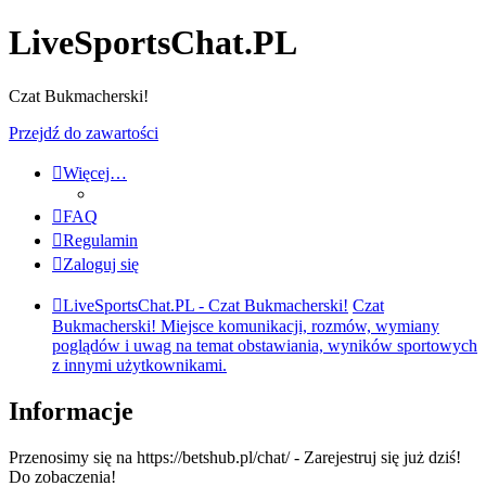
LiveSportsChat.PL
Czat Bukmacherski!
Przejdź do zawartości
Więcej…
FAQ
Regulamin
Zaloguj się
LiveSportsChat.PL - Czat Bukmacherski!
Czat
Bukmacherski! Miejsce komunikacji, rozmów, wymiany
poglądów i uwag na temat obstawiania, wyników sportowych
z innymi użytkownikami.
Informacje
Przenosimy się na https://betshub.pl/chat/ - Zarejestruj się już dziś!
Do zobaczenia!