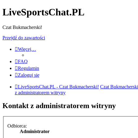
LiveSportsChat.PL
Czat Bukmacherski!
Przejdź do zawartości
Więcej…
FAQ
Regulamin
Zaloguj się
LiveSportsChat.PL - Czat Bukmacherski!
Czat Bukmacherski
z administratorem witryny
Kontakt z administratorem witryny
Odbiorca:
Administrator