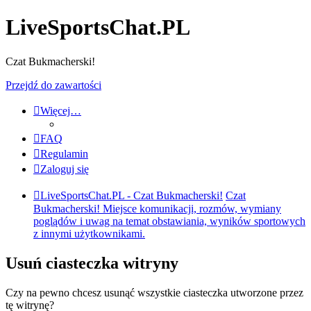
LiveSportsChat.PL
Czat Bukmacherski!
Przejdź do zawartości
Więcej…
FAQ
Regulamin
Zaloguj się
LiveSportsChat.PL - Czat Bukmacherski!
Czat
Bukmacherski! Miejsce komunikacji, rozmów, wymiany
poglądów i uwag na temat obstawiania, wyników sportowych
z innymi użytkownikami.
Usuń ciasteczka witryny
Czy na pewno chcesz usunąć wszystkie ciasteczka utworzone przez
tę witrynę?