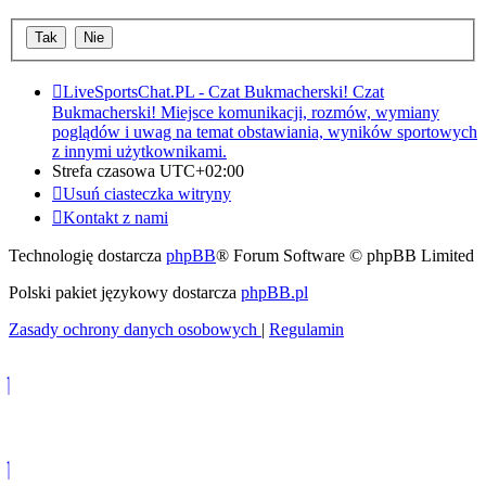
LiveSportsChat.PL - Czat Bukmacherski!
Czat
Bukmacherski! Miejsce komunikacji, rozmów, wymiany
poglądów i uwag na temat obstawiania, wyników sportowych
z innymi użytkownikami.
Strefa czasowa
UTC+02:00
Usuń ciasteczka witryny
Kontakt z nami
Technologię dostarcza
phpBB
® Forum Software © phpBB Limited
Polski pakiet językowy dostarcza
phpBB.pl
Zasady ochrony danych osobowych
|
Regulamin