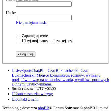
Hasło:
Nie pamiętam hasła
Zapamiętaj mnie
Ukryj mój status podczas tej sesji
LiveSportsChat.PL - Czat Bukmacherski!
Czat
Bukmacherski! Miejsce komunikacji, rozmów, wymiany
poglądów i uwag na temat obstawiania, wyników sportowych
z innymi użytkownikami.
Strefa czasowa
UTC+02:00
Usuń ciasteczka witryny
Kontakt z nami
Technologię dostarcza
phpBB
® Forum Software © phpBB Limited