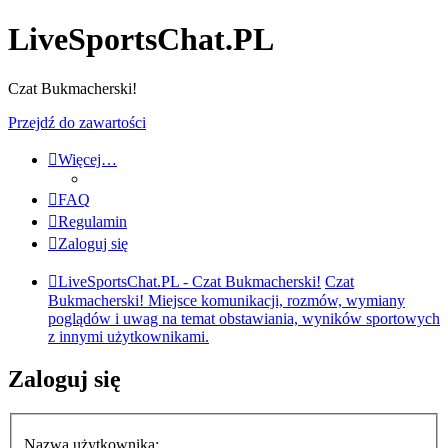
LiveSportsChat.PL
Czat Bukmacherski!
Przejdź do zawartości
Więcej…
FAQ
Regulamin
Zaloguj się
LiveSportsChat.PL - Czat Bukmacherski!
Czat
Bukmacherski! Miejsce komunikacji, rozmów, wymiany
poglądów i uwag na temat obstawiania, wyników sportowych
z innymi użytkownikami.
Zaloguj się
Nazwa użytkownika: