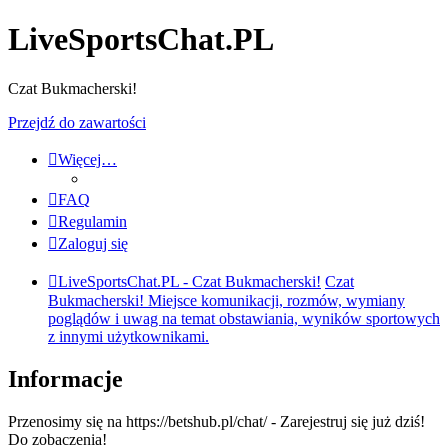
LiveSportsChat.PL
Czat Bukmacherski!
Przejdź do zawartości
Więcej…
FAQ
Regulamin
Zaloguj się
LiveSportsChat.PL - Czat Bukmacherski!
Czat
Bukmacherski! Miejsce komunikacji, rozmów, wymiany
poglądów i uwag na temat obstawiania, wyników sportowych
z innymi użytkownikami.
Informacje
Przenosimy się na https://betshub.pl/chat/ - Zarejestruj się już dziś!
Do zobaczenia!