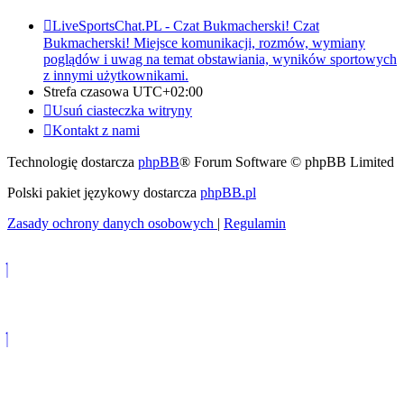
LiveSportsChat.PL - Czat Bukmacherski!
Czat
Bukmacherski! Miejsce komunikacji, rozmów, wymiany
poglądów i uwag na temat obstawiania, wyników sportowych
z innymi użytkownikami.
Strefa czasowa
UTC+02:00
Usuń ciasteczka witryny
Kontakt z nami
Technologię dostarcza
phpBB
® Forum Software © phpBB Limited
Polski pakiet językowy dostarcza
phpBB.pl
Zasady ochrony danych osobowych
|
Regulamin