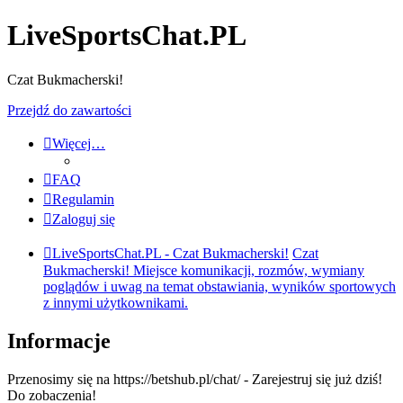
LiveSportsChat.PL
Czat Bukmacherski!
Przejdź do zawartości
Więcej…
FAQ
Regulamin
Zaloguj się
LiveSportsChat.PL - Czat Bukmacherski!
Czat
Bukmacherski! Miejsce komunikacji, rozmów, wymiany
poglądów i uwag na temat obstawiania, wyników sportowych
z innymi użytkownikami.
Informacje
Przenosimy się na https://betshub.pl/chat/ - Zarejestruj się już dziś!
Do zobaczenia!