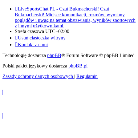
LiveSportsChat.PL - Czat Bukmacherski!
Czat
Bukmacherski! Miejsce komunikacji, rozmów, wymiany
poglądów i uwag na temat obstawiania, wyników sportowych
z innymi użytkownikami.
Strefa czasowa
UTC+02:00
Usuń ciasteczka witryny
Kontakt z nami
Technologię dostarcza
phpBB
® Forum Software © phpBB Limited
Polski pakiet językowy dostarcza
phpBB.pl
Zasady ochrony danych osobowych
|
Regulamin